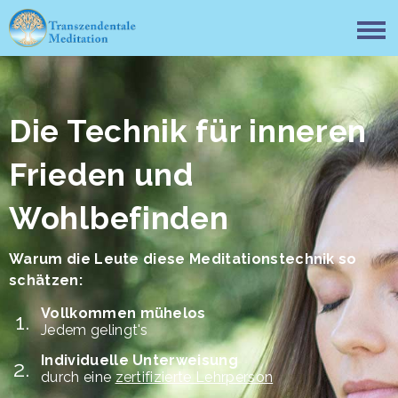
Die Technik für inneren
Frieden und
Wohlbefinden
Warum die Leute diese Meditationstechnik so
schätzen:
Vollkommen mühelos
Jedem gelingt's
Individuelle Unterweisung
durch eine
zertifizierte Lehrperson