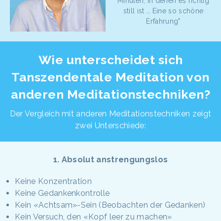
Minuten, in denen es richtig
still ist … Eine so schöne
Erfahrung"
Wie unterscheidet sich
Tanszendentale Meditation von
anderen Meditationstechniken?
Der Vergleich mit anderen Meditationstechniken zeigt
zwei Unterschiede:
1. Absolut anstrengungslos
Keine Konzentration
Keine Gedankenkontrolle
Kein «Achtsam»-Sein (Beobachten der Gedanken)
Kein Versuch, den «Kopf leer zu machen»