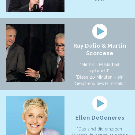
Ray Dalio & Martin
Scorcese
"Mir hat TM Klarheit
gebracht"
"Diese 20 Minuten – ein
Geschenk des Himmels"
Ellen DeGeneres
"Das sind die einzigen