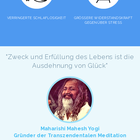
VERRINGERTE SCHLAFLOSIGKEIT
GRÖSSERE WIDERSTANDSKRAFT
GEGENÜBER STRESS
"Zweck und Erfüllung des Lebens ist die
Ausdehnung von Glück"
Maharishi Mahesh Yogi
Gründer der Transzendentalen Meditation