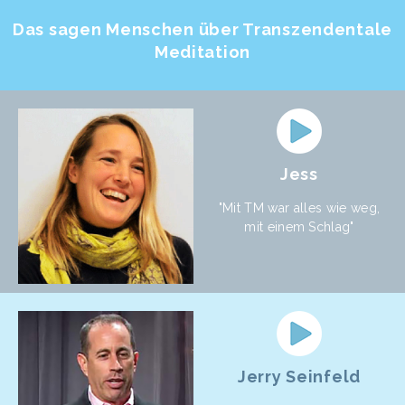
Das sagen Menschen über Transzendentale
Meditation
Jess
"Mit TM war alles wie weg,
mit einem Schlag"
Jerry Seinfeld