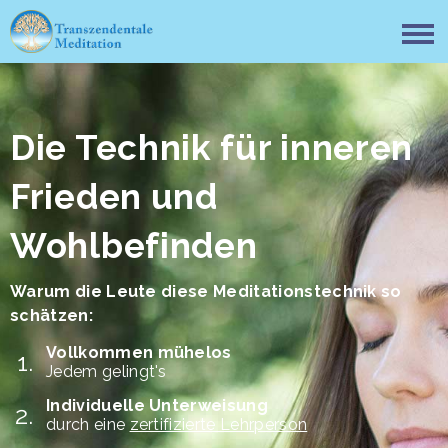
Die Technik für inneren
Frieden und
Wohlbefinden
Warum die Leute diese Meditationstechnik so
schätzen:
Vollkommen mühelos
Jedem gelingt's
Individuelle Unterweisung
durch eine
zertifizierte Lehrperson