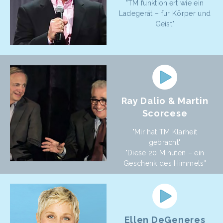
"TM funktioniert wie ein
Ladegerät – für Körper und
Geist"
Ray Dalio & Martin
Scorcese
"Mir hat TM Klarheit
gebracht"
"Diese 20 Minuten – ein
Geschenk des Himmels"
Ellen DeGeneres